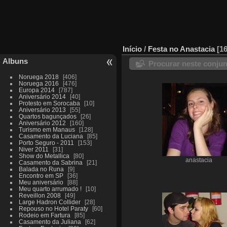
Início
/
Festa no Anastacia
1
Albuns
Procurar neste conju
Noruega 2018
406
Noruega 2016
476
Europa 2014
787
Aniversário 2014
40
Protesto em Sorocaba
10
Aniversário 2013
55
Quartos bagunçados
26
Aniversário 2012
160
Turismo em Manaus
128
Casamento da Luciana
85
Porto Seguro - 2011
153
Niver 2011
31
Show do Metallica
80
anastacia
Casamento da Sabrina
21
Balada no Runa
9
Encontro em SP
36
Meu aniversário
88
Meu quarto arrumado !
10
Reveillon 2008
49
Large Hadron Collider
28
Repouso no Hotel Paraty
60
Rodeio em Fartura
85
Casamento da Juliana
62