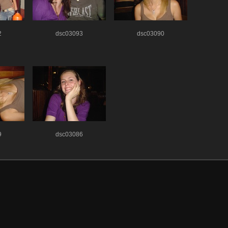
2
dsc03093
dsc03090
9
dsc03086