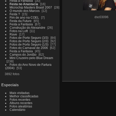
Festa a Fantasia
30
Festa no Anastacia
16
Microchip Masters Brasil 2007
28
O mundo dos Marcos
12
Festa ?
15
dsc03096
Fim de ano na COEL
7
Festa da Future
65
Festa a Fantasia
67
Construção do Alexandre
26
Fotos na Loft
11
Rave
17
Fotos de Porto Seguro (3/3)
84
Fotos de Porto Seguro (2/3)
92
Fotos de Porto Seguro (1/3)
77
Fotos do Carnaval de 2006
62
Festa a Fantasia
45
Campos do Jordão
62
Mini Cruzeiro pelo Blue Dream
238
Fotos do Ano Novo de Fartura
(2004)
53
3892 fotos
Especiais
Mais visitadas
Melhor classificadas
Fotos recentes
Albuns recentes
Fotos aleatórias
Calendário