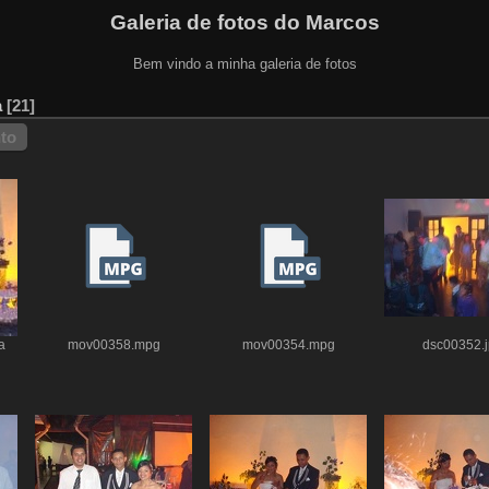
Galeria de fotos do Marcos
Bem vindo a minha galeria de fotos
a
21
nto
a
mov00358.mpg
mov00354.mpg
dsc00352.