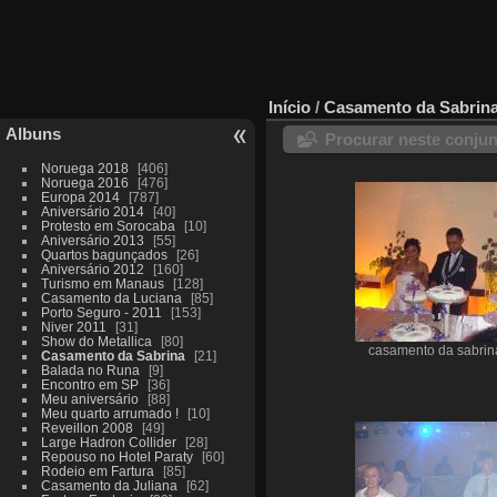
Início
/
Casamento da Sabrin
Albuns
Procurar neste conju
Noruega 2018
406
Noruega 2016
476
Europa 2014
787
Aniversário 2014
40
Protesto em Sorocaba
10
Aniversário 2013
55
Quartos bagunçados
26
Aniversário 2012
160
Turismo em Manaus
128
Casamento da Luciana
85
Porto Seguro - 2011
153
Niver 2011
31
Show do Metallica
80
casamento da sabrin
Casamento da Sabrina
21
Balada no Runa
9
Encontro em SP
36
Meu aniversário
88
Meu quarto arrumado !
10
Reveillon 2008
49
Large Hadron Collider
28
Repouso no Hotel Paraty
60
Rodeio em Fartura
85
Casamento da Juliana
62