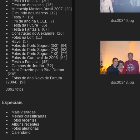
Festa a Fantasia
30
Festa no Anastacia
16
Microchip Masters Brasil 2007
28
O mundo dos Marcos
12
Festa ?
15
dsc00349.jpg
Fim de ano na COEL
7
Festa da Future
65
Festa a Fantasia
67
Construção do Alexandre
26
Fotos na Loft
11
Rave
17
Fotos de Porto Seguro (3/3)
84
Fotos de Porto Seguro (2/3)
92
Fotos de Porto Seguro (1/3)
77
Fotos do Carnaval de 2006
62
Festa a Fantasia
45
Campos do Jordão
62
Mini Cruzeiro pelo Blue Dream
238
Fotos do Ano Novo de Fartura
(2004)
53
dsc00343.jpg
3892 fotos
Especiais
Mais visitadas
Melhor classificadas
Fotos recentes
Albuns recentes
Fotos aleatórias
Calendário